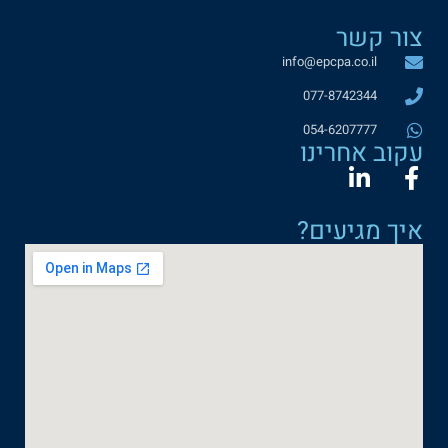
צור קשר
info@epcpa.co.il
077-8742344‬
054-6207777
עקוב אחרינו
איך מגיעים?